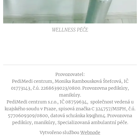
WELLNESS PÉČE
Provozovatel:
PediMedi centrum, Monika Rambousková Štefcová, IČ
01773143, č.ú. 2268639023/0800. Provozovna pedikúry,
manikúry.
PediMedi centrum s.r.o., IČ 08759634, společnost vedená u
krajského soudu v Praze, spisová značka C 324757/MSPH, č.ú.
5770609309/0800, datová schránka k9qjhm4. Provozovna
pedikúry, manikúry, Specializovaná ambulantní péče.
Vytvořeno službou
Webnode