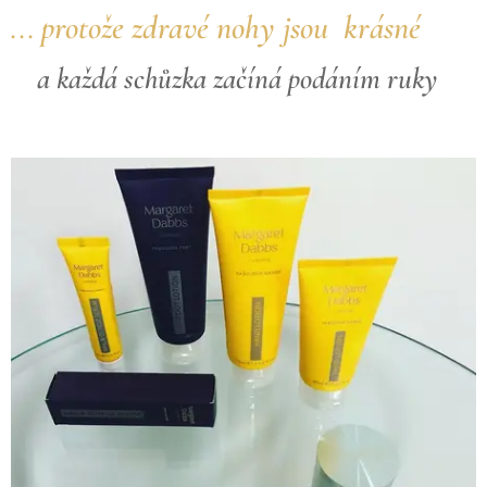
protože zdravé nohy jsou krásné
...
a každá schůzka začíná podáním ruky