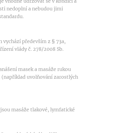
 je vhodné udržovat se v kondici a
osti nedoplní a nebudou jimi
standardu.
n vychází především z § 73a,
řízení vlády č. 278/2008 Sb.
 Nanášení masek a masáže rukou
u (například uvolňování zarostlých
o jsou masáže tlakové, lymfatické