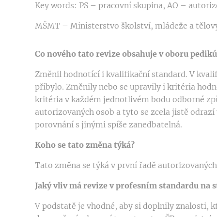
Key words: PS – pracovní skupina, AO – autoriz
MŠMT – Ministerstvo školství, mládeže a tělov
Co nového tato revize obsahuje v oboru pedikú
Změnil hodnotící i kvalifikační standard. V kva
přibylo. Změnily nebo se upravily i kritéria ho
kritéria v každém jednotlivém bodu odborné způ
autorizovaných osob a tyto se zcela jistě odra
porovnání s jinými spíše zanedbatelná.
Koho se tato změna týká?
Tato změna se týká v první řadě autorizovanýc
Jaký vliv má revize v profesním standardu na s
V podstatě je vhodné, aby si doplnily znalosti, 