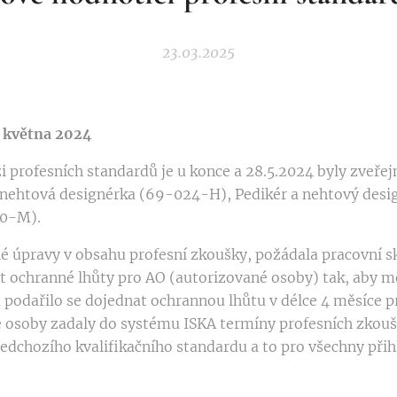
23.03.2025
d května 2024
i profesních standardů je u konce a 28.5.2024 byly zveře
nehtová designérka (69-024-H), Pedikér a nehtový desi
30-M).
né úpravy v obsahu profesní zkoušky, požádala pracovní 
 ochranné lhůty pro AO (autorizované osoby) tak, aby mě
a podařilo se dojednat ochrannou lhůtu v délce 4 měsíce 
 osoby zadaly do systému ISKA termíny profesních zkouš
edchozího kvalifikačního standardu a to pro všechny při