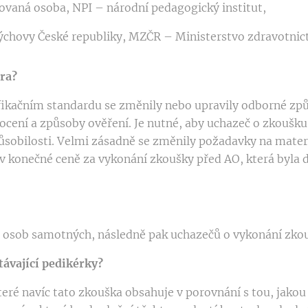
ovaná osoba, NPI – národní pedagogický institut,
ýchovy České republiky, MZČR – Ministerstvo zdravotnict
ra?
lifikačním standardu se změnily nebo upravily odborné způ
dnocení a způsoby ověření. Je nutné, aby uchazeč o zkoušk
sobilosti. Velmi zásadně se změnily požadavky na materi
zí v konečné ceně za vykonání zkoušky před AO, která byl
h osob samotných, následně pak uchazečů o vykonání zko
távající pedikérky?
které navíc tato zkouška obsahuje v porovnání s tou, jakou