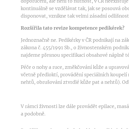
doporučení, ale není to nutnost, v ČR neexistuje
kontinuálně se vzdělávat tak, jak se posouvá obo
disponovat, vznikne tak velmi zásadní odlišnost
Rozšířila tato revize kompetence pedikérek?
Jednoznačně ne. Pedikérky v ČR podnikají na zá
zákona č. 455/1991 Sb., o živnostenském podnikán
najdeme přesnou specifikaci obsahové náplně té
Péče o nohy a ruce, změkčování kůže a upravová
včetně předloktí, provádění speciálních koupelí
nehtů, obrušování ztvrdlé kůže pat a nehtů). O
V rámci živnosti lze dále provádět epilace, mas
a podobně.