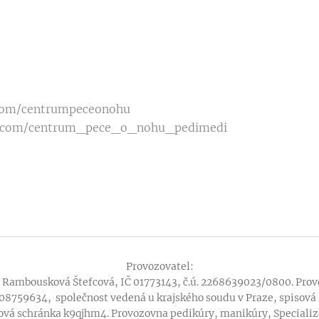
.com/centrumpeceonohu
m.com/centrum_pece_o_nohu_pedimedi
Provozovatel:
Rambousková Štefcová, IČ 01773143, č.ú. 2268639023/0800. Prov
Č 08759634, společnost vedená u krajského soudu v Praze, spisová
vá schránka k9qjhm4. Provozovna pedikúry, manikúry, Specializ