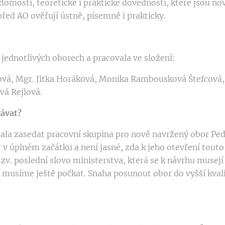
domosti, teoretické i praktické dovednosti, které jsou nov
řed AO ověřují ústně, písemně i prakticky.
 jednotlivých oborech a pracovala ve složení:
ová, Mgr. Jitka Horáková, Monika Rambousková Štefcová,
vá Rejlová.
kávat?
la zasedat pracovní skupina pro nově navržený obor Pedik
 v úplném začátku a není jasné, zda k jeho otevření touto
. poslední slovo ministerstva, která se k návrhu musejí v
e musíme ještě počkat. Snaha posunout obor do vyšší kval