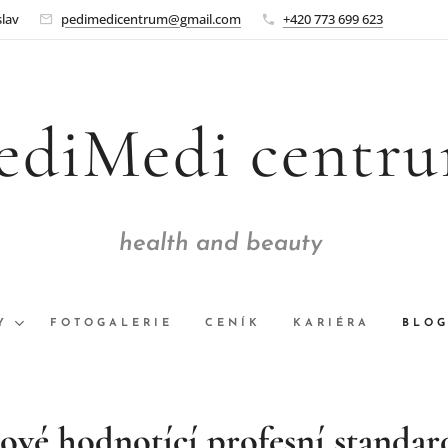
slav
pedimedicentrum@gmail.com
+420 773 699 623
ediMedi centr
health and beauty
Y
FOTOGALERIE
CENÍK
KARIÉRA
BLO
ové hodnotící profesní standar