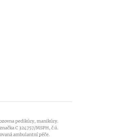
ozovna pedikúry, manikúry.
 značka C 324757/MSPH, č.ú.
ovaná ambulantní péče.