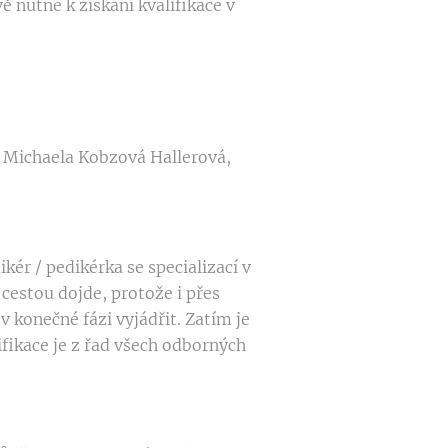
ě nutné k získání kvalifikace v
 Michaela Kobzová Hallerová,
ér / pedikérka se specializací v
 cestou dojde, protože i přes
 konečné fázi vyjádřit. Zatím je
ifikace je z řad všech odborných