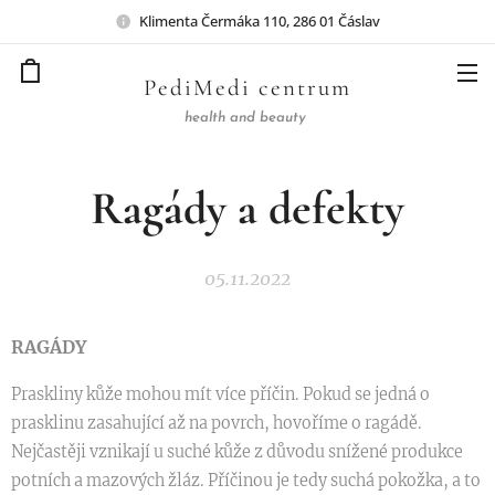
Klimenta Čermáka 110, 286 01 Čáslav
PediMedi centrum
health and beauty
Ragády a defekty
05.11.2022
RAGÁDY
Praskliny kůže mohou mít více příčin. Pokud se jedná o
prasklinu zasahující až na povrch, hovoříme o ragádě.
Nejčastěji vznikají u suché kůže z důvodu snížené produkce
potních a mazových žláz. Příčinou je tedy suchá pokožka, a to