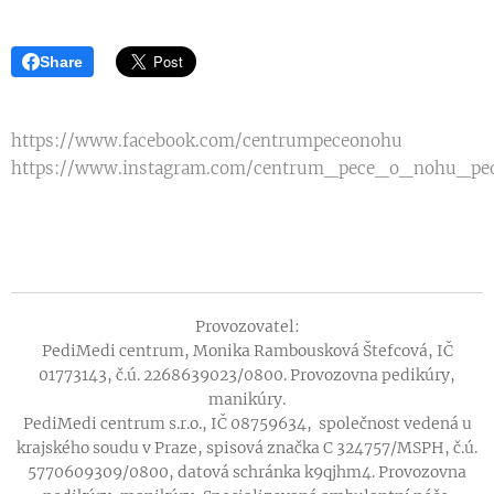
Share
https://www.facebook.com/centrumpeceonohu
https://www.instagram.com/centrum_pece_o_nohu_pe
Provozovatel:
PediMedi centrum, Monika Rambousková Štefcová, IČ
01773143, č.ú. 2268639023/0800. Provozovna pedikúry,
manikúry.
PediMedi centrum s.r.o., IČ 08759634, společnost vedená u
krajského soudu v Praze, spisová značka C 324757/MSPH, č.ú.
5770609309/0800, datová schránka k9qjhm4. Provozovna