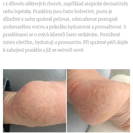
i z důvodu některých chorob, například atopické dermatitidy
nebo lupénky. Praskliny jsou často bolestivé, proto je
důležité o nohy správně pečovat, odstraňovat postupně
zrohovatělou vrstvu a pokožku hydratovat a promašťovat. S
prasklinami se u svých klientů často setkávám. Postižené
místo ošetřím, hydratuji a promastím. Při správné péči dojde
k zahojení prasklin a již se netvoří nové.